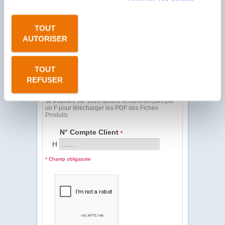
PDF - DOC TECHNIQUE
TOUT
PDF - LABEL
AUTORISER
PDF - FICHE DE
COMMUNICATION
TOUT
REFUSER
Client Sodevi, saisissez votre N° Compte Client
se trouvant sur votre facture et commençant par
un F pour télécharger les PDF des Fiches
Produits.
N° Compte Client
*
H
* Champ obligatoire