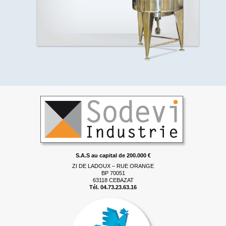
S.A.S au capital de 200.000 €
ZI DE LADOUX – RUE ORANGE
BP 70051
63118 CEBAZAT
Tél. 04.73.23.63.16