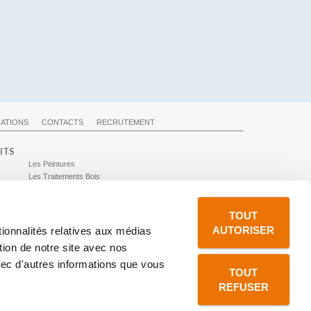
CATIONS
CONTACTS
RECRUTEMENT
ITS
Les Peintures
Les Traitements Bois
Les Autres Produits
Toute la Gamme
TOUT
AUTORISER
tionnalités relatives aux médias
tion de notre site avec nos
vec d'autres informations que vous
TOUT
REFUSER