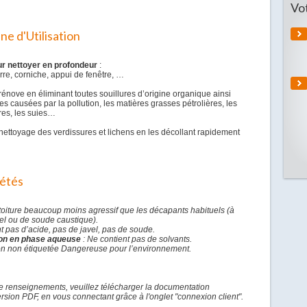
Vo
e d'Utilisation
ur nettoyer en profondeur
:
ierre, corniche, appui de fenêtre, …
 rénove en éliminant toutes souillures d’origine organique ainsi
es causées par la pollution, les matières grasses pétrolières, les
es, les suies…
 nettoyage des verdissures et lichens en les décollant rapidement
iétés
 toiture beaucoup moins agressif que les décapants habituels (à
el ou de soude caustique).
nt pas d’acide, pas de javel, pas de soude.
on en phase aqueuse
: Ne contient pas de solvants.
on non étiquetée Dangereuse pour l’environnement.
e renseignements, veuillez télécharger la documentation
rsion PDF, en vous connectant grâce à l'onglet "connexion client".