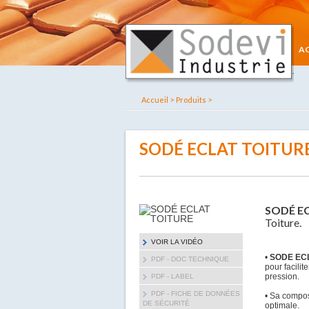
A
Accueil >
Produits >
SODÉ ECLAT TOITUR
SODÉ E
Toiture.
VOIR LA VIDÉO
•
SODE EC
PDF - DOC TECHNIQUE
pour facilit
pression.
PDF - LABEL
PDF - FICHE DE DONNÉES
• Sa compos
DE SÉCURITÉ
optimale.