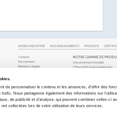
SODEVI INDUSTRIE
NOS ENGAGEMENTS
PRODUITS
CERTIFI
NOTRE GAMME DE PRODU
Contacts
Recrutement
L’Assèchement Humidité
Mentions Légales
L’Étanchéité Imperméabilisation
Gestion des cookies
Les Décapants
Conformité RGPD - Politique de
Les Hydrofuges
okies.
confidentialité
t de personnaliser le contenu et les annonces, d'offrir des fonc
© SODEVI Industrie 2026
 trafic. Nous partageons également des informations sur l'utilisa
aux, de publicité et d'analyse, qui peuvent combiner celles-ci a
 ont collectées lors de votre utilisation de leurs services.