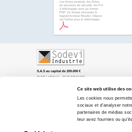
Les fiches produits, les fiches
de données de sécurité, les P.V.
à télécharger sont au format
PDF. Ce format nécessite le
logiciel Acrobat Reader. Cliquez
sur l'icône pour le télécharger.
S.A.S au capital de 200.000 €
ZI DE LADOUX – RUE ORANGE
BP 70051
63118 CEBAZAT
Ce site web utilise des co
Tél. 04.73.23.63.16
Les cookies nous permetten
sociaux et d'analyser notre
partenaires de médias soci
leur avez fournies ou qu'ils