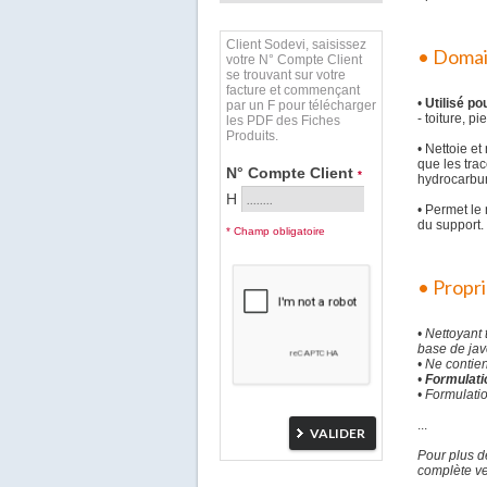
Client Sodevi, saisissez
• Domain
votre N° Compte Client
se trouvant sur votre
facture et commençant
•
Utilisé po
par un F pour télécharger
- toiture, p
les PDF des Fiches
Produits.
• Nettoie et
que les trac
N° Compte Client
*
hydrocarbur
H
• Permet le
du support.
* Champ obligatoire
• Propr
• Nettoyant
base de jav
• Ne contie
•
Formulati
• Formulati
...
Pour plus d
complète ve