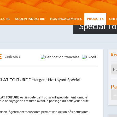
Détergent
CCUEIL
SODEVI INDUSTRIE
NOS ENGAGEMENTS
PRODUITS
CERT
Spécial To
Re
E
· Code 0051
CLAT TOITURE
Détergent Nettoyant Spécial
Pa
LAT TOITURE
est un détergent puissant spécialement formulé
er le nettoyage des toitures avant le passage du nettoyeur haute
ition légèrement moussante permet une action désincrustante