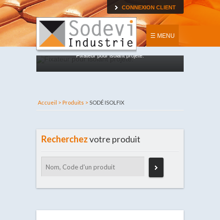
CONNEXION CLIENT
☰ MENU
Fixateur pour isolant projeté.
Accueil >
Produits >
SODÉ ISOLFIX
Recherchez
votre produit