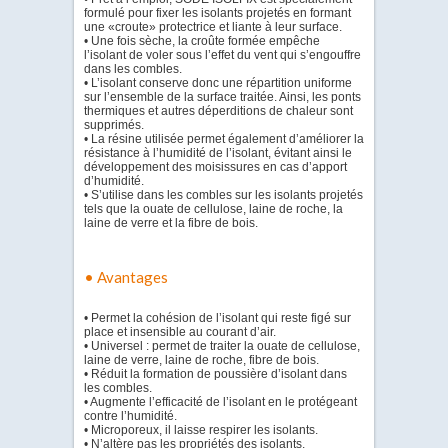
formulé pour fixer les isolants projetés en formant
une «croute» protectrice et liante à leur surface.
• Une fois sèche, la croûte formée empêche
l’isolant de voler sous l’effet du vent qui s’engouffre
dans les combles.
• L’isolant conserve donc une répartition uniforme
sur l’ensemble de la surface traitée. Ainsi, les ponts
thermiques et autres déperditions de chaleur sont
supprimés.
• La résine utilisée permet également d’améliorer la
résistance à l’humidité de l’isolant, évitant ainsi le
développement des moisissures en cas d’apport
d’humidité.
• S’utilise dans les combles sur les isolants projetés
tels que la ouate de cellulose, laine de roche, la
laine de verre et la fibre de bois.
• Avantages
• Permet la cohésion de l’isolant qui reste figé sur
place et insensible au courant d’air.
• Universel : permet de traiter la ouate de cellulose,
laine de verre, laine de roche, fibre de bois.
• Réduit la formation de poussière d’isolant dans
les combles.
• Augmente l’efficacité de l’isolant en le protégeant
contre l’humidité.
• Microporeux, il laisse respirer les isolants.
• N’altère pas les propriétés des isolants.