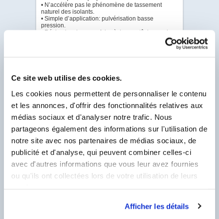
• N’accélère pas le phénomène de tassement
naturel des isolants.
• Simple d’application: pulvérisation basse
pression.
• Résine incolore une fois sèche : ne tâche pas les
supports environnants.
• Résine à haut pouvoir mouillant permettant un
étalement optimal sur l’isolant.
• Reste stable et conserve son efficacité en
s’intégrant définitivement au matériau.
• Ne contient pas de solvant, conforme à la
Ce site web utilise des cookies.
Directive COV (Composés Organiques Volatiles)
limitant l'utilisation des solvants.
Les cookies nous permettent de personnaliser le contenu
• Ininflammable et non toxique.
et les annonces, d'offrir des fonctionnalités relatives aux
...
médias sociaux et d'analyser notre trafic. Nous
Pour plus de renseignements, veuillez télécharger
partageons également des informations sur l'utilisation de
la documentation complète version PDF, en vous
connectant grâce à l'onglet "connexion client".
notre site avec nos partenaires de médias sociaux, de
publicité et d'analyse, qui peuvent combiner celles-ci
avec d'autres informations que vous leur avez fournies
ou qu'ils ont collectées lors de votre utilisation de leurs
services.
VOIR LA VIDÉO
PDF - DOC TECHNIQUE
Afficher les détails