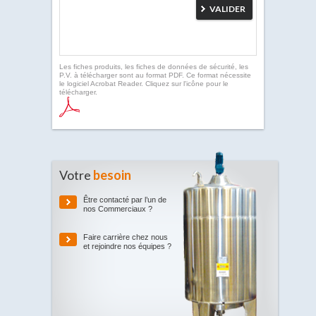
Les fiches produits, les fiches de données de sécurité, les
P.V. à télécharger sont au format PDF. Ce format nécessite
le logiciel Acrobat Reader. Cliquez sur l'icône pour le
télécharger.
Votre
besoin
Être contacté par l’un de
nos Commerciaux ?
Faire carrière chez nous
et rejoindre nos équipes ?