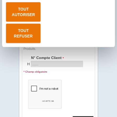
PDF - FICHE DE
DONNÉES DE SÉCURITÉ
TOUT
PDF - FICHE DE
AUTORISER
COMMUNICATION
TOUT
REFUSER
Client Sodevi, saisissez votre N° Compte Client
se trouvant sur votre facture et commençant par
un F pour télécharger les PDF des Fiches
Produits.
N° Compte Client
*
H
* Champ obligatoire