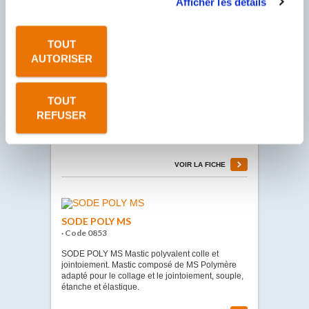
Afficher les détails
SODÉ IMPERPOX Barrière époxy bi-composante
destinée à l’imperméabilisation des maçonneries.
VOIR LA FICHE
TOUT
AUTORISER
SODÉ MORTIER FISSURE
TOUT
· Code 1182
REFUSER
SODÉ MORTIER FISSURE Mortier de réparation
fibré. Prise Rapide.
VOIR LA FICHE
SODE POLY MS
· Code 0853
SODE POLY MS Mastic polyvalent colle et
jointoiement. Mastic composé de MS Polymère
adapté pour le collage et le jointoiement, souple,
étanche et élastique.