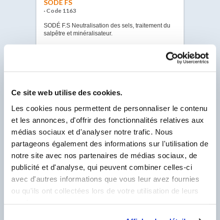
SODÉ FS
· Code 1163
SODÉ F.S Neutralisation des sels, traitement du
salpêtre et minéralisateur.
VOIR LA FICHE
SODÉ IMPER PRIM
Ce site web utilise des cookies.
· Code 9043
Les cookies nous permettent de personnaliser le contenu
SODÉ IMPER PRIM Primaire pour système
et les annonces, d'offrir des fonctionnalités relatives aux
d’étanchéité liquide. Formulé à base de résine
médias sociaux et d'analyser notre trafic. Nous
acrylique silanisée pour réaliser un primaire
d’accrochage sur support humide.
partageons également des informations sur l'utilisation de
notre site avec nos partenaires de médias sociaux, de
VOIR LA FICHE
publicité et d'analyse, qui peuvent combiner celles-ci
avec d'autres informations que vous leur avez fournies
ou qu'ils ont collectées lors de votre utilisation de leurs
SODÉ IMPERPOX
services.
· Code 0282